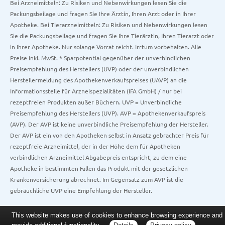
Bei Arzneimitteln: Zu Risiken und Nebenwirkungen lesen Sie die
Packungsbeilage und fragen Sie Ihre Ärztin, Ihren Arzt oder in Ihrer
Apotheke. Bei Tierarzneimitteln: Zu Risiken und Nebenwirkungen lesen
Sie die Packungsbeilage und fragen Sie Ihre Tierärztin, Ihren Tierarzt oder
in Ihrer Apotheke. Nur solange Vorrat reicht. Irrtum vorbehalten. Alle
Preise inkl. MwSt. * Sparpotential gegenüber der unverbindlichen
Preisempfehlung des Herstellers (UVP) oder der unverbindlichen
Herstellermeldung des Apothekenverkaufspreises (UAVP) an die
Informationsstelle für Arzneispezialitäten (IFA GmbH) / nur bei
rezeptfreien Produkten außer Büchern. UVP = Unverbindliche
Preisempfehlung des Herstellers (UVP). AVP = Apothekenverkaufspreis
(AVP). Der AVP ist keine unverbindliche Preisempfehlung der Hersteller.
Der AVP ist ein von den Apotheken selbst in Ansatz gebrachter Preis für
rezeptfreie Arzneimittel, der in der Höhe dem für Apotheken
verbindlichen Arzneimittel Abgabepreis entspricht, zu dem eine
Apotheke in bestimmten Fällen das Produkt mit der gesetzlichen
Krankenversicherung abrechnet. Im Gegensatz zum AVP ist die
gebräuchliche UVP eine Empfehlung der Hersteller.
This website makes use of cookies to enhance browsing experience and