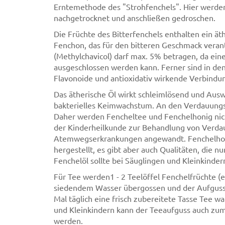
Erntemethode des "Strohfenchels". Hier werde
nachgetrocknet und anschließen gedroschen.
Die Früchte des Bitterfenchels enthalten ein ä
Fenchon, das für den bitteren Geschmack verantw
(Methylchavicol) darf max. 5% betragen, da ei
ausgeschlossen werden kann. Ferner sind in de
Flavonoide und antioxidativ wirkende Verbindu
Das ätherische Öl wirkt schleimlösend und Au
bakterielles Keimwachstum. An den Verdauungs
Daher werden Fencheltee und Fenchelhonig ni
der Kinderheilkunde zur Behandlung von Verd
Atemwegserkrankungen angewandt. Fenchelhoni
hergestellt, es gibt aber auch Qualitäten, die 
Fenchelöl sollte bei Säuglingen und Kleinkinde
Für Tee werden1 - 2 Teelöffel Fenchelfrüchte (e
siedendem Wasser übergossen und der Aufguss 1
Mal täglich eine frisch zubereitete Tasse Tee 
und Kleinkindern kann der Teeaufguss auch zu
werden.