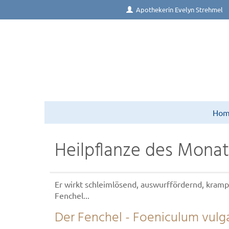
Apothekerin Evelyn Strehmel
Ho
Heilpflanze des Monat
Er wirkt schleimlösend, auswurffördernd, kram
Fenchel...
Der Fenchel - Foeniculum vulga