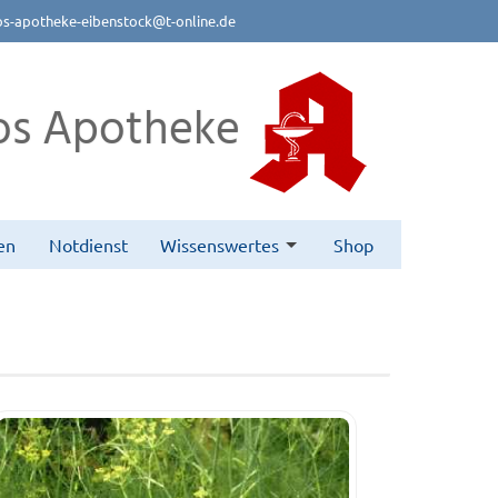
s-apotheke-eibenstock@t-online.de
os Apotheke
en
Notdienst
Wissenswertes
Shop