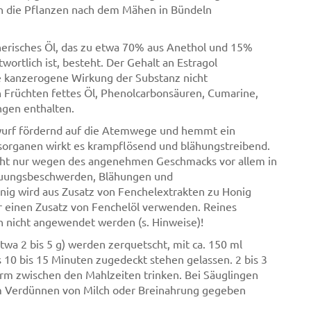
n die Pflanzen nach dem Mähen in Bündeln
therisches Öl, das zu etwa 70% aus Anethol und 15%
ortlich ist, besteht. Der Gehalt an Estragol
ne kanzerogene Wirkung der Substanz nicht
n Früchten fettes Öl, Phenolcarbonsäuren, Cumarine,
ngen enthalten.
swurf fördernd auf die Atemwege und hemmt ein
organen wirkt es krampflösend und blähungstreibend.
cht nur wegen des angenehmen Geschmacks vor allem in
auungsbeschwerden, Blähungen und
g wird aus Zusatz von Fenchelextrakten zu Honig
nur einen Zusatz von Fenchelöl verwenden. Reines
rn nicht angewendet werden (s. Hinweise)!
twa 2 bis 5 g) werden zerquetscht, mit ca. 150 ml
0 bis 15 Minuten zugedeckt stehen gelassen. 2 bis 3
warm zwischen den Mahlzeiten trinken. Bei Säuglingen
m Verdünnen von Milch oder Breinahrung gegeben