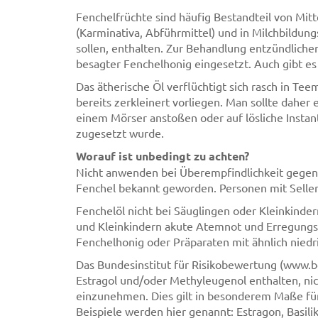
Fenchelfrüchte sind häufig Bestandteil von Mi
(Karminativa, Abführmittel) und in Milchbildung
sollen, enthalten. Zur Behandlung entzündlich
besagter Fenchelhonig eingesetzt. Auch gibt es
Das ätherische Öl verflüchtigt sich rasch in Te
bereits zerkleinert vorliegen. Man sollte daher
einem Mörser anstoßen oder auf lösliche Instan
zugesetzt wurde.
Worauf ist unbedingt zu achten?
Nicht anwenden bei Überempfindlichkeit gegenü
Fenchel bekannt geworden. Personen mit Selleri
Fenchelöl nicht bei Säuglingen oder Kleinkinde
und Kleinkindern akute Atemnot und Erregungs
Fenchelhonig oder Präparaten mit ähnlich niedr
Das Bundesinstitut für Risikobewertung (www.b
Estragol und/oder Methyleugenol enthalten, ni
einzunehmen. Dies gilt in besonderem Maße für
Beispiele werden hier genannt: Estragon, Basil