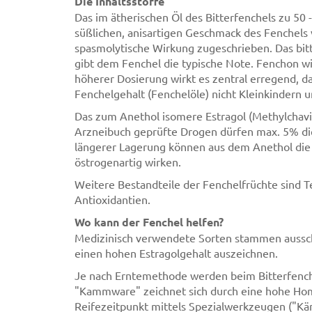
Die Inhaltsstoffe
Das im ätherischen Öl des Bitterfenchels zu 50
süßlichen, anisartigen Geschmack des Fenchels v
spasmolytische Wirkung zugeschrieben. Das bi
gibt dem Fenchel die typische Note. Fenchon w
höherer Dosierung wirkt es zentral erregend, 
Fenchelgehalt (Fenchelöle) nicht Kleinkindern 
Das zum Anethol isomere Estragol (Methylchavic
Arzneibuch geprüfte Drogen dürfen max. 5% die
längerer Lagerung können aus dem Anethol die 
östrogenartig wirken.
Weitere Bestandteile der Fenchelfrüchte sind T
Antioxidantien.
Wo kann der Fenchel helfen?
Medizinisch verwendete Sorten stammen ausschli
einen hohen Estragolgehalt auszeichnen.
Je nach Erntemethode werden beim Bitterfenche
"Kammware" zeichnet sich durch eine hohe Homo
Reifezeitpunkt mittels Spezialwerkzeugen ("K