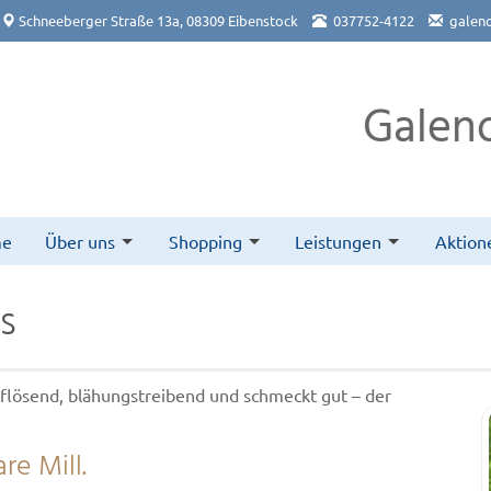
Schneeberger Straße 13a, 08309 Eibenstock
037752-4122
galeno
Galen
me
Über uns
Shopping
Leistungen
Aktion
s
pflösend, blähungstreibend und schmeckt gut – der
re Mill.