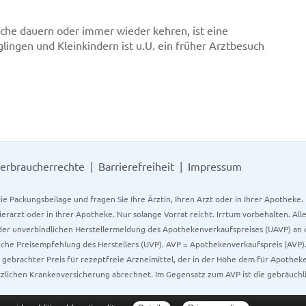
oche dauern oder immer wieder kehren, ist eine
lingen und Kleinkindern ist u.U. ein früher Arztbesuch
erbraucherrechte
Barrierefreiheit
Impressum
ie Packungsbeilage und fragen Sie Ihre Ärztin, Ihren Arzt oder in Ihrer Apotheke
Tierarzt oder in Ihrer Apotheke. Nur solange Vorrat reicht. Irrtum vorbehalten. All
er unverbindlichen Herstellermeldung des Apothekenverkaufspreises (UAVP) an die
che Preisempfehlung des Herstellers (UVP). AVP = Apothekenverkaufspreis (AVP).
tz gebrachter Preis für rezeptfreie Arzneimittel, der in der Höhe dem für Apothe
tzlichen Krankenversicherung abrechnet. Im Gegensatz zum AVP ist die gebräuchl