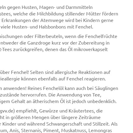
tteln gegen Husten, Magen- und Darmmitteln
stees, welche die Milchbildung stillender Mütter fördern
er Erkrankungen der Atemwege wird bei Kindern gerne
 viele Husten- und Halsbonbons mit Fenchel.
emischungen oder Filterbeuteln, wenn die Fenchelfrüchte
 entweder die Ganzdroge kurz vor der Zubereitung in
t-Tees zurückgreifen, denen das Öl mikroverkapselt
ber Fenchel! Selten sind allergische Reaktionen auf
eallergie können ebenfalls auf Fenchel reagieren.
rn anwenden! Reines Fenchelöl kann auch bei Säuglingen
zustände hervorrufen. Die Anwendung von Tee,
igem Gehalt an ätherischem Öl ist jedoch unbedenklich.
gvv.de) empfiehlt, Gewürze und Kräutertees, die
cht in größeren Mengen über längere Zeiträume
 Kinder und während Schwangerschaft und Stillzeit. Als
ikum, Anis, Sternanis, Piment, Muskatnuss, Lemongras