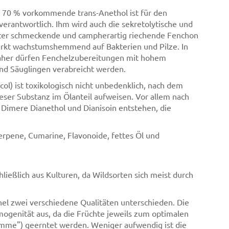
 - 70 % vorkommende trans-Anethol ist für den
erantwortlich. Ihm wird auch die sekretolytische und
tter schmeckende und campherartig riechende Fenchon
irkt wachstumshemmend auf Bakterien und Pilze. In
daher dürfen Fenchelzubereitungen mit hohem
und Säuglingen verabreicht werden.
ol) ist toxikologisch nicht unbedenklich, nach dem
ser Substanz im Ölanteil aufweisen. Vor allem nach
Dimere Dianethol und Dianisoin entstehen, die
erpene, Cumarine, Flavonoide, fettes Öl und
eßlich aus Kulturen, da Wildsorten sich meist durch
l zwei verschiedene Qualitäten unterschieden. Die
genität aus, da die Früchte jeweils zum optimalen
ämme") geerntet werden. Weniger aufwendig ist die